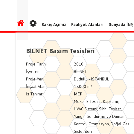
Bakış Açımız
Faaliyet Alanları
Dünyada İNŞ
BİLNET Basım Tesisleri
Proje Tarihi:
2010
İşveren:
BİLNET
Proje Yeri:
Dudullu - İSTANBUL
İnşaat Alanı:
17.000 m²
İş Tanımı:
MEP
Mekanik Tesisat Kapsamı;
HVAC Sistemi, Sıhhi Tesisat,
Yangın Söndürme ve Duman
Kontrol, Otomasyon, Doğal Gaz
Sistemleri