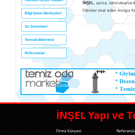
Hassas Ölçüm Odaları
İNŞEL
, ayrıca, laboratuarlar
Filtreler imal eden Avrupa fir
Bilgi İşlem Merkezleri
Su Sistemleri
Temsilciliklerimiz
Referanslar
İNŞEL Yapı ve T
Firma Künyesi
Referansl